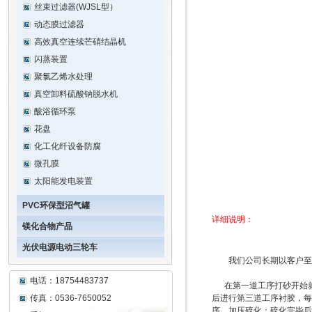
丝束过滤器(WJSL型）
动态膜过滤器
高效真空连续芒硝结晶机
闪蒸装置
聚氯乙烯水处理
真空卸料硫酸钠脱水机
酸浴循环泵
花盘
化工化纤设备防腐
微孔膜
太阳能发电装置
PVC环保型沼气罐
详细说明：
镁化合物产品
光伏电源电动三轮车
我们公司长期以客户至上
电话：18754483737
在第一道工序打砂开始就严
传真：0536-7650052
后进行第三道工序衬胶，每
序，加压硫化；硫化完毕后