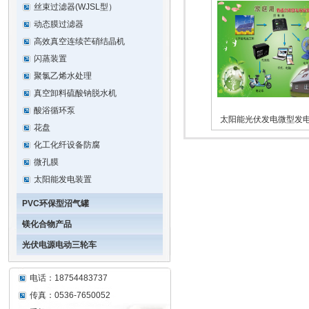
丝束过滤器(WJSL型）
动态膜过滤器
高效真空连续芒硝结晶机
闪蒸装置
聚氯乙烯水处理
真空卸料硫酸钠脱水机
酸浴循环泵
太阳能光伏发电微型发
花盘
化工化纤设备防腐
微孔膜
太阳能发电装置
PVC环保型沼气罐
镁化合物产品
光伏电源电动三轮车
电话：18754483737
传真：0536-7650052