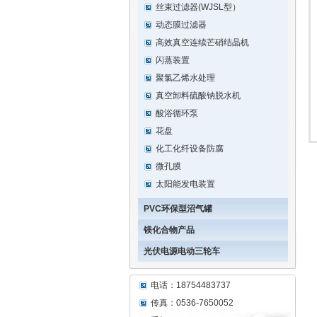
丝束过滤器(WJSL型）
动态膜过滤器
高效真空连续芒硝结晶机
闪蒸装置
聚氯乙烯水处理
真空卸料硫酸钠脱水机
酸浴循环泵
花盘
化工化纤设备防腐
微孔膜
太阳能发电装置
PVC环保型沼气罐
镁化合物产品
光伏电源电动三轮车
电话：18754483737
传真：0536-7650052